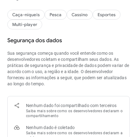
Caça-níqueis
Pesca
Cassino
Esportes
Multi-player
Segurança dos dados
Sua segurança começa quando você entende como os
desenvolvedores coletam e compartilham seus dados. As
práticas de segurança e privacidade de dados podem variar de
acordo com o uso, a região e a idade. O desenvolvedor
forneceu as informações a seguir, que podem ser atualizadas
ao longo do tempo.
Nenhum dado foi compartilhado com terceiros
Saiba mais sobre como os desenvolvedores declaram o
compartilhamento
Nenhum dado é coletado
Saiba mais sobre como os desenvolvedores declaram a