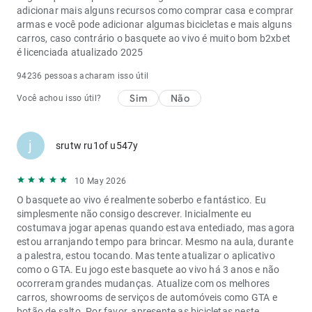
adicionar mais alguns recursos como comprar casa e comprar
armas e você pode adicionar algumas bicicletas e mais alguns
carros, caso contrário o basquete ao vivo é muito bom
b2xbet
é licenciada atualizado 2025
94236 pessoas acharam isso útil
Sim
Não
Você achou isso útil?
j
srutw ru1of u547y
10 May 2026
O basquete ao vivo é realmente soberbo e fantástico. Eu
simplesmente não consigo descrever. Inicialmente eu
costumava jogar apenas quando estava entediado, mas agora
estou arranjando tempo para brincar. Mesmo na aula, durante
a palestra, estou tocando. Mas tente atualizar o aplicativo
como o GTA. Eu jogo este basquete ao vivo há 3 anos e não
ocorreram grandes mudanças. Atualize com os melhores
carros, showrooms de serviços de automóveis como GTA e
botão de salto. Por favor, apresente as bicicletas neste