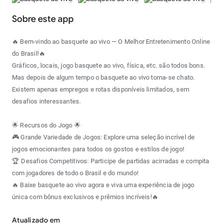
Sobre este app
🔥 Bem-vindo ao basquete ao vivo — O Melhor Entretenimento Online
do Brasil!🔥
Gráficos, locais, jogo basquete ao vivo, física, etc. são todos bons.
Mas depois de algum tempo o basquete ao vivo torna-se chato.
Existem apenas empregos e rotas disponíveis limitados, sem
desafios interessantes.
🌟 Recursos do Jogo 🌟
🎮 Grande Variedade de Jogos: Explore uma seleção incrível de
jogos emocionantes para todos os gostos e estilos de jogo!
🏆 Desafios Competitivos: Participe de partidas acirradas e compita
com jogadores de todo o Brasil e do mundo!
🔥 Baixe basquete ao vivo agora e viva uma experiência de jogo
única com bônus exclusivos e prêmios incríveis!🔥
Atualizado em