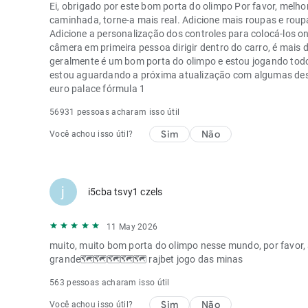
Ei, obrigado por este bom porta do olimpo Por favor, melhor
caminhada, torne-a mais real. Adicione mais roupas e rou
Adicione a personalização dos controles para colocá-los o
câmera em primeira pessoa dirigir dentro do carro, é mais d
geralmente é um bom porta do olimpo e estou jogando todo
estou aguardando a próxima atualização com algumas des
euro palace fórmula 1
56931 pessoas acharam isso útil
Sim
Não
Você achou isso útil?
j
i5cba tsvy1 czels
11 May 2026
muito, muito bom porta do olimpo nesse mundo, por favor
grande🗺️🗺️🗺️🗺️🗺️
rajbet jogo das minas
563 pessoas acharam isso útil
Sim
Não
Você achou isso útil?