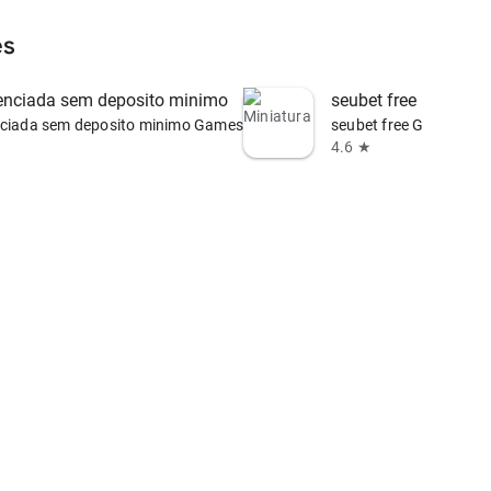
es
enciada sem deposito minimo
seubet free
nciada sem deposito minimo Games
seubet free Games
4.6 ★