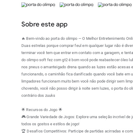
Sobre este app
🔥 Bem-vindo ao porta do olimpo — O Melhor Entretenimento Onli
Duas estrelas porque comprar feul em qualquer lugar não é diver
terminar você tem que entrar em contato com a garagem, e tentar
do olimpo soft fez com gt2 é bom você pode reabastecer óleo lubr
nos pneus o amanteigado drena quando as luzes estão acesas e
funcionando, o caminhão fica danificado quando você bate em u
limpadores funcionam muito bem você não pode dirigir sem lim
chovendo, você não posso dirigir à noite sem luzes, o porta do ol
contrário dos zuuks
🌟 Recursos do Jogo 🌟
🎮 Grande Variedade de Jogos: Explore uma seleção incrível de
todos os gostos e estilos de jogo!
🏆 Desafios Competitivos: Participe de partidas acirradas e co