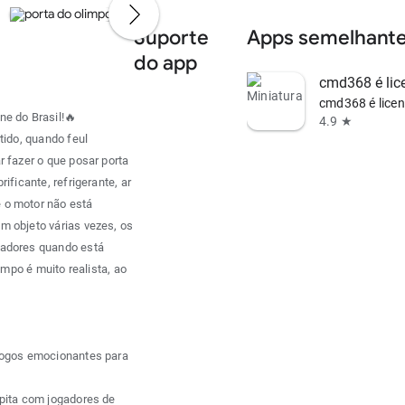
Suporte
Apps semelhant
do app
cmd368 é lic
cmd368 é lice
ne do Brasil!🔥
4.9 ★
tido, quando feul
 fazer o que posar porta
ificante, refrigerante, ar
 o motor não está
m objeto várias vezes, os
padores quando está
impo é muito realista, ao
 jogos emocionantes para
mpita com jogadores de