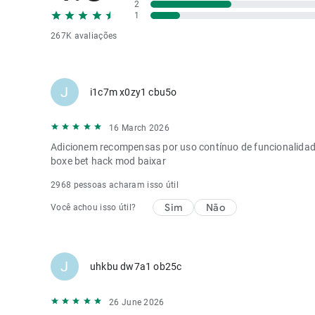
2
1
267K avaliações
J
i1c7m x0zy1 cbu5o
16 March 2026
Adicionem recompensas por uso contínuo de funcionalidad
boxe bet hack mod baixar
2968 pessoas acharam isso útil
Sim
Não
Você achou isso útil?
J
uhkbu dw7a1 ob25c
26 June 2026