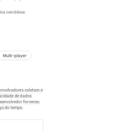
única com bônus
Multi-player
nvolvedores coletam e
vacidade de dados
esenvolvedor forneceu
ngo do tempo.