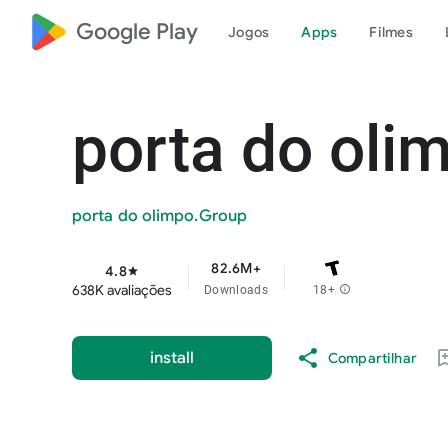
Google Play
Jogos
Apps
Filmes
porta do oli
porta do olimpo.Group
82.6M+
4.8
star
638K avaliações
Downloads
18+
info
install
Compartilhar