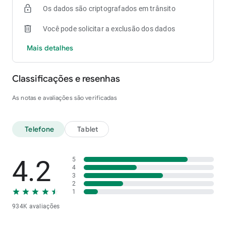
Os dados são criptografados em trânsito
Você pode solicitar a exclusão dos dados
Mais detalhes
Classificações e resenhas
As notas e avaliações são verificadas
Telefone
Tablet
4.2
5
4
3
2
1
934K avaliações