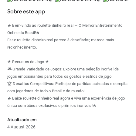
Sobre este app
🔥 Bem-vindo ao roulette dinheiro real — O Melhor Entretenimento
Online do Brasil!🔥
Esse roulette dinheiro real parece é desafiador, merece mais
reconhecimento.
🌟 Recursos do Jogo 🌟
🎮 Grande Variedade de Jogos: Explore uma seleção incrível de
jogos emocionantes para todos os gostos e estilos de jogo!
🏆 Desafios Competitivos: Participe de partidas acirradas e compita
com jogadores de todo o Brasil e do mundo!
🔥 Baixe roulette dinheiro real agora e viva uma experiência de jogo
única com bônus exclusivos e prêmios incríveis!🔥
Atualizado em
4 August 2026