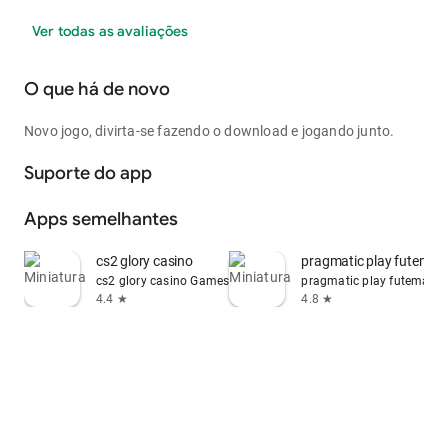
Ver todas as avaliações
O que há de novo
Novo jogo, divirta-se fazendo o download e jogando junto.
Suporte do app
Apps semelhantes
cs2 glory casino
pragmatic play futemax
cs2 glory casino Games
pragmatic play futemax 
4.4 ★
4.8 ★