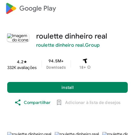
Google Play
roulette dinheiro real
roulette dinheiro real.Group
94.5M+
4.2
star
332K avaliações
Downloads
18+
info
install
Compartilhar
Adicionar à lista de desejos