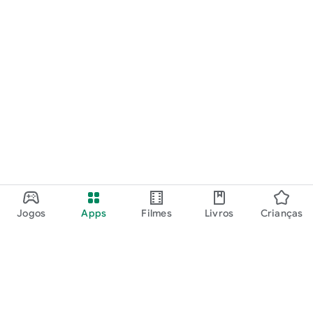
Jogos
Apps
Filmes
Livros
Crianças