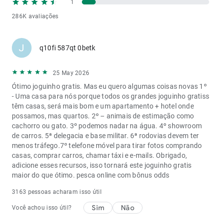
1
286K avaliações
J
q10fi 587qt 0betk
25 May 2026
Ótimo joguinho gratis. Mas eu quero algumas coisas novas 1º
- Uma casa para nós porque todos os grandes joguinho gratiss
têm casas, será mais bom e um apartamento + hotel onde
possamos, mas quartos. 2º – animais de estimação como
cachorro ou gato. 3º podemos nadar na água. 4º showroom
de carros. 5ª delegacia e base militar. 6ª rodovias devem ter
menos tráfego.7º telefone móvel para tirar fotos comprando
casas, comprar carros, chamar táxi e e-mails. Obrigado,
adicione esses recursos, isso tornará este joguinho gratis
maior do que ótimo.
pesca online com bônus odds
3163 pessoas acharam isso útil
Sim
Não
Você achou isso útil?