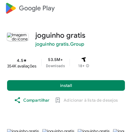
Google Play
joguinho gratis
joguinho gratis.Group
53.5M+
4.5
star
354K avaliações
Downloads
18+
info
install
Compartilhar
Adicionar à lista de desejos