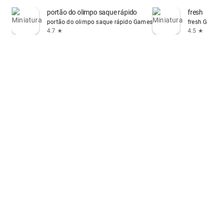
portão do olimpo saque rápido
fresh
portão do olimpo saque rápido Games
fresh Game
4.7 ★
4.5 ★