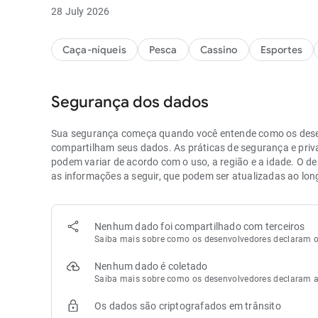
28 July 2026
Caça-níqueis
Pesca
Cassino
Esportes
Segurança dos dados
Sua segurança começa quando você entende como os dese
compartilham seus dados. As práticas de segurança e pri
podem variar de acordo com o uso, a região e a idade. O d
as informações a seguir, que podem ser atualizadas ao lo
Nenhum dado foi compartilhado com terceiros
Saiba mais sobre como os desenvolvedores declaram 
Nenhum dado é coletado
Saiba mais sobre como os desenvolvedores declaram a
Os dados são criptografados em trânsito