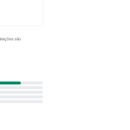
aliações são