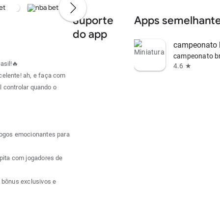
Suporte
Apps semelhant
do app
campeonato br
campeonato bra
asil!🔥
4.6 ★
elente! ah, e faça com
l controlar quando o
 jogos emocionantes para
mpita com jogadores de
m bônus exclusivos e