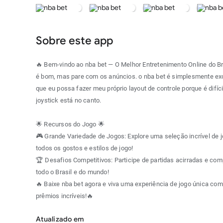
Sobre este app
🔥 Bem-vindo ao nba bet — O Melhor Entretenimento Online do Br
é bom, mas pare com os anúncios. o nba bet é simplesmente exc
que eu possa fazer meu próprio layout de controle porque é difíci
joystick está no canto.
🌟 Recursos do Jogo 🌟
🎮 Grande Variedade de Jogos: Explore uma seleção incrível de
todos os gostos e estilos de jogo!
🏆 Desafios Competitivos: Participe de partidas acirradas e co
todo o Brasil e do mundo!
🔥 Baixe nba bet agora e viva uma experiência de jogo única co
prêmios incríveis!🔥
Atualizado em