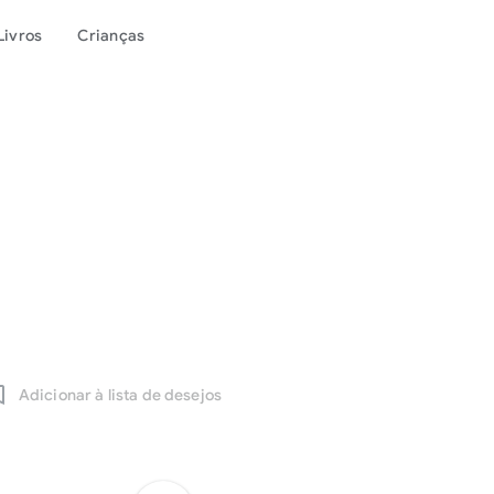
Livros
Crianças
Adicionar à lista de desejos