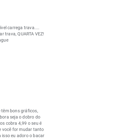
ível carrega trava....
car trava, QUARTA VEZ!
eague
e têm bons gráficos,
bora seja o dobro do
vos cobra 4,99 o seu é
e você for mudar tanto
 isso eu adoro o bacar