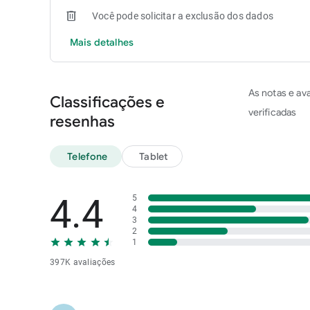
Você pode solicitar a exclusão dos dados
Mais detalhes
As notas e av
Classificações e
verificadas
resenhas
Telefone
Tablet
4.4
5
4
3
2
1
397K avaliações