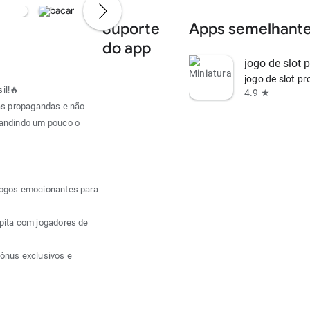
Suporte
Apps semelhant
do app
jogo de slot
jogo de slot 
il!🔥
4.9 ★
tas propagandas e não
pandindo um pouco o
 jogos emocionantes para
mpita com jogadores de
bônus exclusivos e