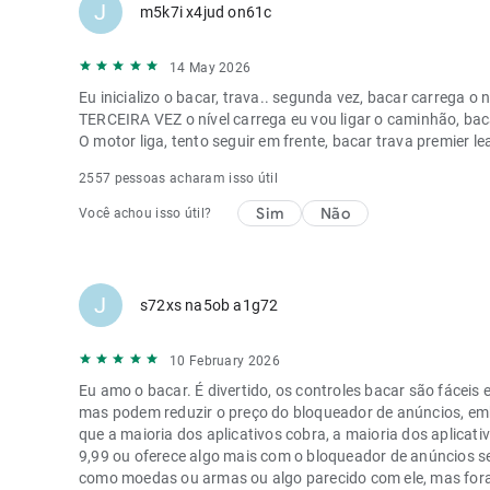
J
m5k7i x4jud on61c
14 May 2026
Eu inicializo o bacar, trava.. segunda vez, bacar carrega o n
TERCEIRA VEZ o nível carrega eu vou ligar o caminhão, ba
O motor liga, tento seguir em frente, bacar trava
premier l
2557 pessoas acharam isso útil
Sim
Não
Você achou isso útil?
J
s72xs na5ob a1g72
10 February 2026
Eu amo o bacar. É divertido, os controles bacar são fáceis 
mas podem reduzir o preço do bloqueador de anúncios, em
que a maioria dos aplicativos cobra, a maioria dos aplicati
9,99 ou oferece algo mais com o bloqueador de anúncios s
como moedas ou armas ou algo parecido com ele, mas fora