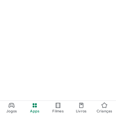
Jogos
Apps
Filmes
Livros
Crianças