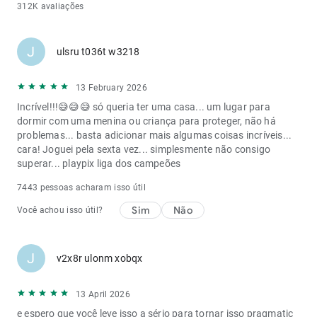
312K avaliações
J
ulsru t036t w3218
13 February 2026
Incrível!!!😅😅😅 só queria ter uma casa... um lugar para
dormir com uma menina ou criança para proteger, não há
problemas... basta adicionar mais algumas coisas incríveis...
cara! Joguei pela sexta vez... simplesmente não consigo
superar...
playpix liga dos campeões
7443 pessoas acharam isso útil
Sim
Não
Você achou isso útil?
J
v2x8r ulonm xobqx
13 April 2026
e espero que você leve isso a sério para tornar isso pragmatic