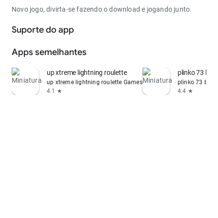
Novo jogo, divirta-se fazendo o download e jogando junto.
Suporte do app
Apps semelhantes
up xtreme lightning roulette
plinko 73 bet 
up xtreme lightning roulette Games
plinko 73 bet 
4.1 ★
4.4 ★