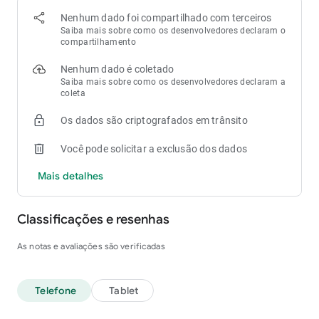
Nenhum dado foi compartilhado com terceiros
Saiba mais sobre como os desenvolvedores declaram o
compartilhamento
Nenhum dado é coletado
Saiba mais sobre como os desenvolvedores declaram a
coleta
Os dados são criptografados em trânsito
Você pode solicitar a exclusão dos dados
Mais detalhes
Classificações e resenhas
As notas e avaliações são verificadas
Telefone
Tablet