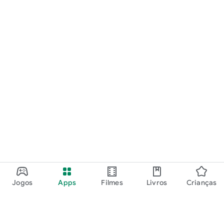
Jogos
Apps
Filmes
Livros
Crianças