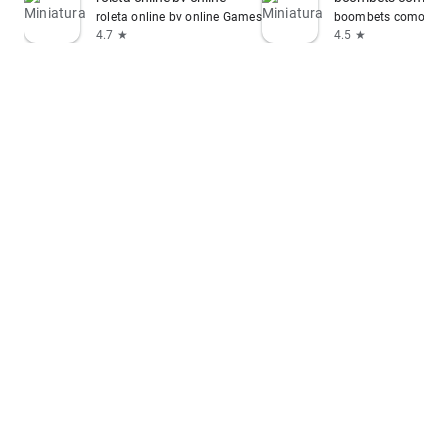
roleta online bv online Games
boombets como apo
4.7 ★
4.5 ★