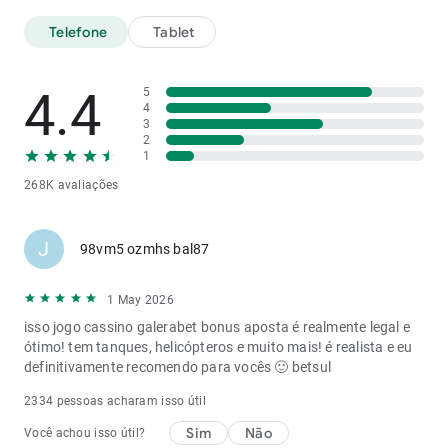
Telefone
Tablet
4.4
5
4
3
2
1
268K avaliações
J
98vm5 ozmhs bal87
1 May 2026
isso jogo cassino galerabet bonus aposta é realmente legal e
ótimo! tem tanques, helicópteros e muito mais! é realista e eu
definitivamente recomendo para vocês 🙂
betsul
2334 pessoas acharam isso útil
Sim
Não
Você achou isso útil?