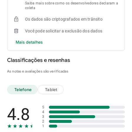
Saiba mais sobre como os desenvolvedores declaram a
coleta
Os dados são criptografados em trânsito
Você pode solicitar a exclusão dos dados
Mais detalhes
Classificações e resenhas
As notas e avaliações são verificadas
Telefone
Tablet
4.8
5
4
3
2
1