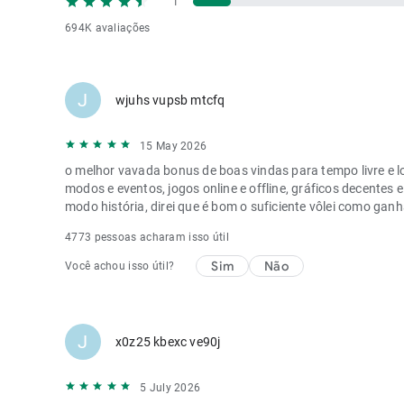
1
694K avaliações
J
wjuhs vupsb mtcfq
15 May 2026
o melhor vavada bonus de boas vindas para tempo livre e l
modos e eventos, jogos online e offline, gráficos decentes
modo história, direi que é bom o suficiente
vôlei como ganh
4773 pessoas acharam isso útil
Sim
Não
Você achou isso útil?
J
x0z25 kbexc ve90j
5 July 2026