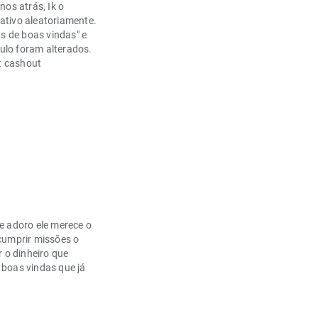
os atrás, Ik o
cativo aleatoriamente.
s de boas vindas" e
ulo foram alterados.
t cashout
e adoro ele merece o
cumprir missões o
 o dinheiro que
boas vindas que já