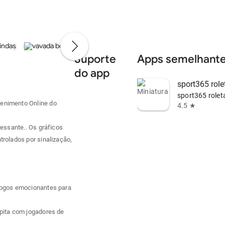
Suporte
Apps semelhant
do app
sport365 role
sport365 rolet
tenimento Online do
4.5 ★
ressante.. Os gráficos
trolados por sinalização,
 jogos emocionantes para
mpita com jogadores de