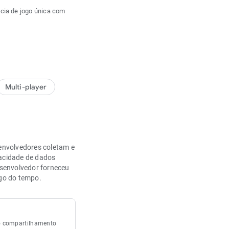
ncia de jogo única com
Multi-player
nvolvedores coletam e
vacidade de dados
esenvolvedor forneceu
ngo do tempo.
o compartilhamento