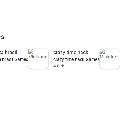
es
ta brasil
crazy time hack
roleta 
a brasil Games
crazy time hack Games
roleta 
4.6 ★
4.5 ★