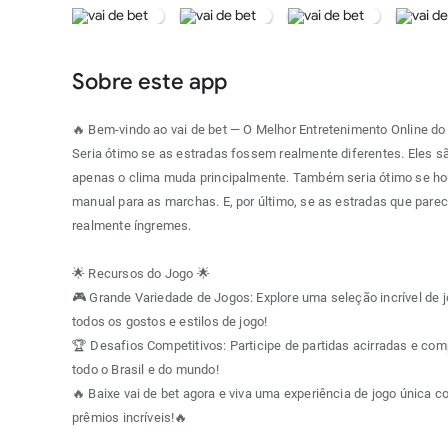
Sobre este app
🔥 Bem-vindo ao vai de bet — O Melhor Entretenimento Online do 
Seria ótimo se as estradas fossem realmente diferentes. Eles s
apenas o clima muda principalmente. Também seria ótimo se 
manual para as marchas. E, por último, se as estradas que pa
realmente íngremes.
🌟 Recursos do Jogo 🌟
🎮 Grande Variedade de Jogos: Explore uma seleção incrível de
todos os gostos e estilos de jogo!
🏆 Desafios Competitivos: Participe de partidas acirradas e co
todo o Brasil e do mundo!
🔥 Baixe vai de bet agora e viva uma experiência de jogo única 
prêmios incríveis!🔥