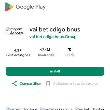
Google Play
vai bet cdigo bnus
vai bet cdigo bnus.Group
47.4M+
4.3
star
728K avaliações
Downloads
18+
info
install
Compartilhar
Adicionar à lista de desejos