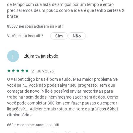
de tempo com sua lista de amigos por um tempo e então
precisaremos de um pouco como a ideia é que tenho certeza 2
braze
85537 pessoas acharam isso útil
Sim
Não
Você achou isso útil?
j
2l0jm 5wjat sbydo
21 July 2026
O vai bet cdigo bnus é bom e tudo. Meu maior problema Se
você sair... Você não pode salvar seu progresso. Tem que
começar de novo. Não é possível enviar motoristas para
trabalhar sem dados, nem mesmo sacar sem dados. Como
você pode completar 300 km sem fazer pausas ou esperar
ligações?... Adicione mais rotas, melhore os gráficos
69bet
eliminatórias
663 pessoas acharam isso útil