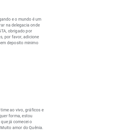
fogando e o mundo é um
ar na delegacia onde
GTA, obrigado por
, por favor, adicione
sem deposito minimo
ime ao vivo, gráficos e
lquer forma, estou
 que já comecei o
 Muito amor do Quênia.