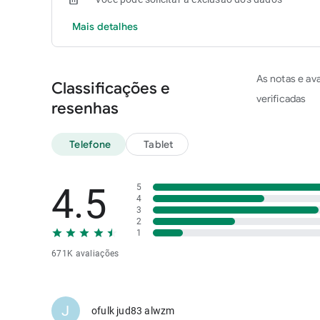
Mais detalhes
As notas e av
Classificações e
verificadas
resenhas
Telefone
Tablet
4.5
5
4
3
2
1
671K avaliações
J
ofulk jud83 alwzm