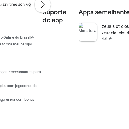
Suporte
Apps semelhant
do app
zeus slot clo
zeus slot clou
 Online do Brasil!🔥
4.6 ★
uma forma meu tempo
 jogos emocionantes para
mpita com jogadores de
 jogo única com bônus