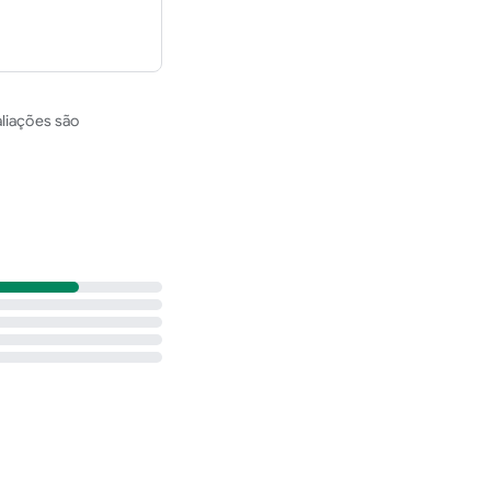
aliações são