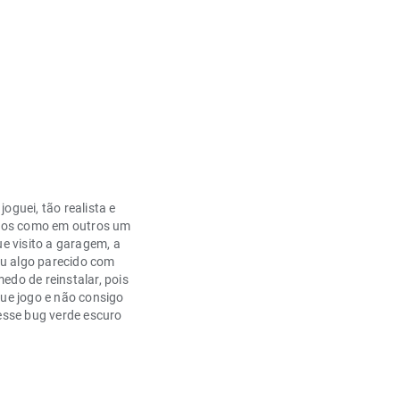
guei, tão realista e
ros como em outros um
e visito a garagem, a
ou algo parecido com
do de reinstalar, pois
que jogo e não consigo
esse bug verde escuro