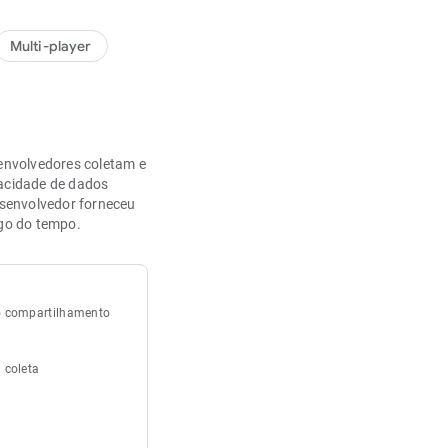
Multi-player
nvolvedores coletam e
vacidade de dados
esenvolvedor forneceu
ngo do tempo.
o compartilhamento
 coleta