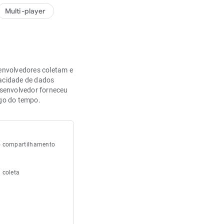
Multi-player
nvolvedores coletam e
vacidade de dados
esenvolvedor forneceu
ngo do tempo.
o compartilhamento
 coleta