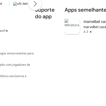
Suporte
Apps semelhant
do app
marvelbet cas
marvelbet cas
sil!🔥
4.3 ★
 jogos emocionantes para
mpita com jogadores de
 bônus exclusivos e