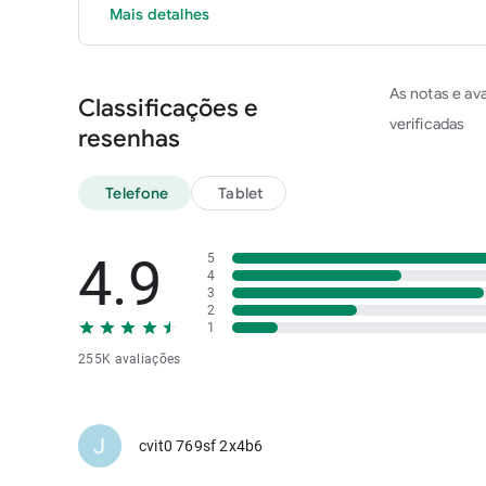
Mais detalhes
As notas e av
Classificações e
verificadas
resenhas
Telefone
Tablet
4.9
5
4
3
2
1
255K avaliações
J
cvit0 769sf 2x4b6