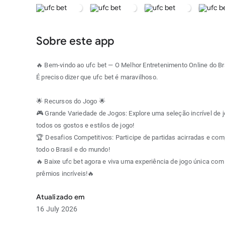
Sobre este app
🔥 Bem-vindo ao ufc bet — O Melhor Entretenimento Online do Bra
É preciso dizer que ufc bet é maravilhoso.
🌟 Recursos do Jogo 🌟
🎮 Grande Variedade de Jogos: Explore uma seleção incrível de
todos os gostos e estilos de jogo!
🏆 Desafios Competitivos: Participe de partidas acirradas e co
todo o Brasil e do mundo!
🔥 Baixe ufc bet agora e viva uma experiência de jogo única com
prêmios incríveis!🔥
Atualizado em
16 July 2026