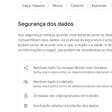
Caça-níqueis
Pesca
Cassino
Esportes
Segurança dos dados
Sua segurança começa quando você entende como os dese
compartilham seus dados. As práticas de segurança e pri
podem variar de acordo com o uso, a região e a idade. O d
as informações a seguir, que podem ser atualizadas ao lo
Nenhum dado foi compartilhado com terceiros
Saiba mais sobre como os desenvolvedores declaram 
Nenhum dado é coletado
Saiba mais sobre como os desenvolvedores declaram a
Os dados são criptografados em trânsito
Você pode solicitar a exclusão dos dados