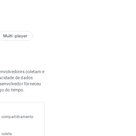
Multi-player
nvolvedores coletam e
vacidade de dados
esenvolvedor forneceu
ngo do tempo.
o compartilhamento
 coleta