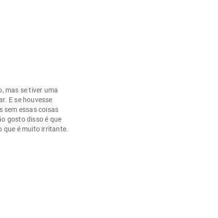
o, mas se tiver uma
ar. E se houvesse
as sem essas coisas
ão gosto disso é que
que é muito irritante.