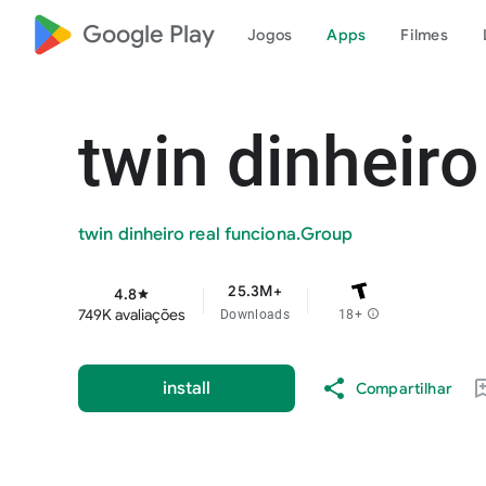
Google Play
Jogos
Apps
Filmes
twin dinheiro
twin dinheiro real funciona.Group
25.3M+
4.8
star
749K avaliações
Downloads
18+
info
install
Compartilhar