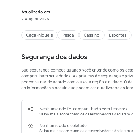
Atualizado em
2 August 2026
Caça-níqueis
Pesca
Cassino
Esportes
Segurança dos dados
Sua segurança começa quando você entende como os dese
compartilham seus dados. As práticas de segurança e pri
podem variar de acordo com o uso, a região e a idade. O d
as informações a seguir, que podem ser atualizadas ao lo
Nenhum dado foi compartilhado com terceiros
Saiba mais sobre como os desenvolvedores declaram 
Nenhum dado é coletado
Saiba mais sobre como os desenvolvedores declaram a