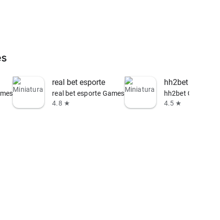
es
real bet esporte
hh2bet
ames
real bet esporte Games
hh2bet Games
4.8 ★
4.5 ★