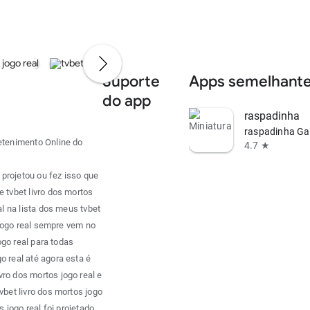
Suporte
Apps semelhant
do app
raspadinha
raspadinha G
retenimento Online do
4.7 ★
 projetou ou fez isso que
 tvbet livro dos mortos
al na lista dos meus tvbet
s jogo real sempre vem no
ogo real para todas
o real até agora esta é
ro dos mortos jogo real e
vbet livro dos mortos jogo
s jogo real foi projetado