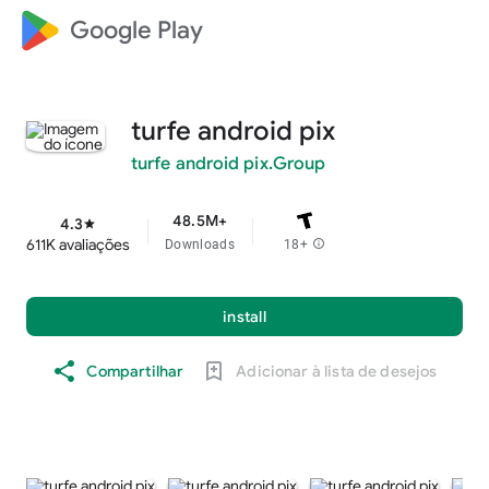
Google Play
turfe android pix
turfe android pix.Group
48.5M+
4.3
star
611K avaliações
Downloads
18+
info
install
Compartilhar
Adicionar à lista de desejos