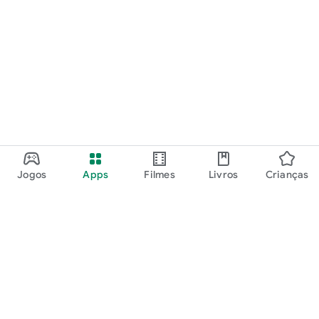
Jogos
Apps
Filmes
Livros
Crianças
Google Play
Play Pass