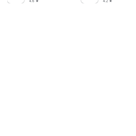
4.6 ★
4.2 ★