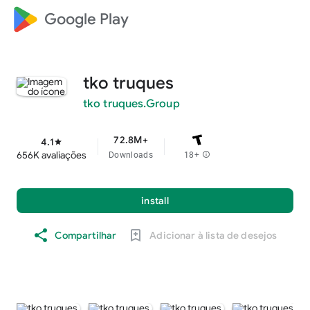
Google Play
tko truques
tko truques.Group
72.8M+
4.1
star
656K avaliações
Downloads
18+
info
install
Compartilhar
Adicionar à lista de desejos