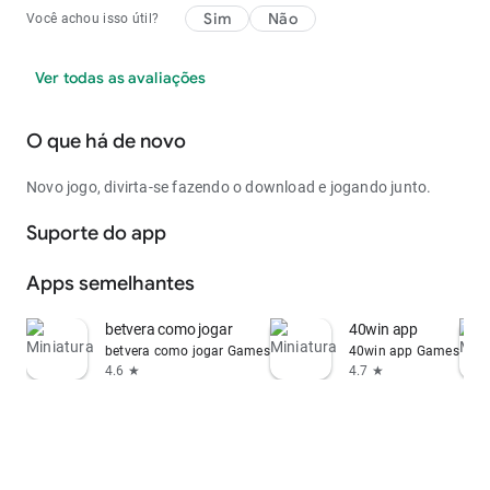
Sim
Não
Você achou isso útil?
Ver todas as avaliações
O que há de novo
Novo jogo, divirta-se fazendo o download e jogando junto.
Suporte do app
Apps semelhantes
betvera como jogar
40win app
betvera como jogar Games
40win app Games
4.6 ★
4.7 ★