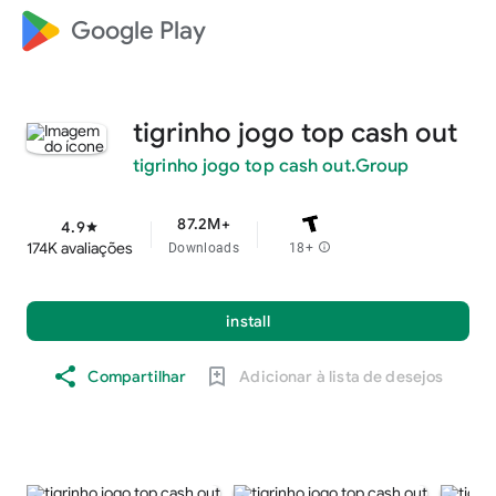
Google Play
tigrinho jogo top cash out
tigrinho jogo top cash out.Group
87.2M+
4.9
star
174K avaliações
Downloads
18+
info
install
Compartilhar
Adicionar à lista de desejos