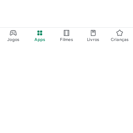
Jogos
Apps
Filmes
Livros
Crianças
Google Play
Play Pass
Play Points
Vales-presente
Resgatar