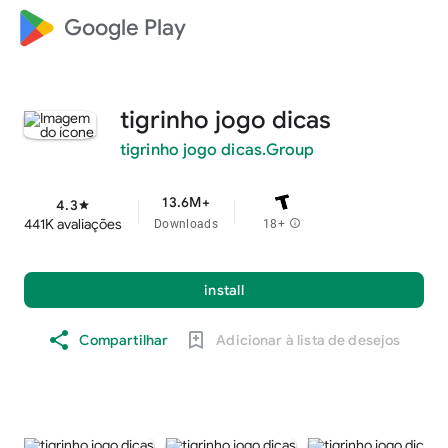
Google Play
tigrinho jogo dicas
tigrinho jogo dicas.Group
13.6M+
4.3
star
441K avaliações
Downloads
18+
info
install
Compartilhar
Adicionar à lista de desejos