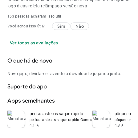
jogo dicas
roleta relâmpago versão nova
153 pessoas acharam isso útil
Sim
Não
Você achou isso útil?
Ver todas as avaliações
O que há de novo
Novo jogo, divirta-se fazendo o download e jogando junto.
Suporte do app
Apps semelhantes
pedras astecas saque rapido
pôquer onlin
pedras astecas saque rapido Games
pôquer onlin
4.1 ★
4.8 ★