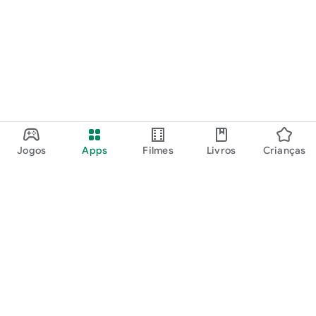
Jogos
Apps
Filmes
Livros
Crianças
Google Play
Play Pass
Play Points