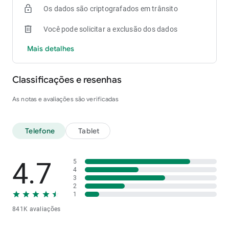
Os dados são criptografados em trânsito
Você pode solicitar a exclusão dos dados
Mais detalhes
Classificações e resenhas
As notas e avaliações são verificadas
Telefone
Tablet
4.7
5
4
3
2
1
841K avaliações