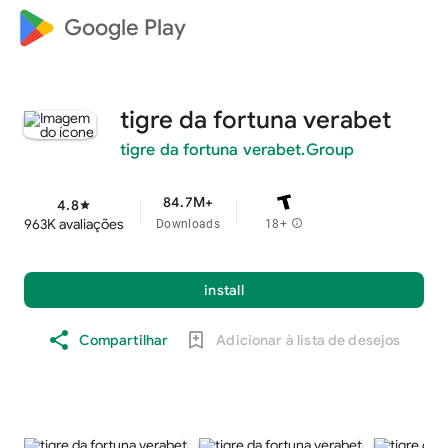
Google Play
tigre da fortuna verabet
tigre da fortuna verabet.Group
84.7M+
4.8
star
963K avaliações
Downloads
18+
info
install
Compartilhar
Adicionar à lista de desejos