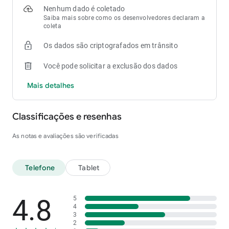
Nenhum dado é coletado
Saiba mais sobre como os desenvolvedores declaram a
coleta
Os dados são criptografados em trânsito
Você pode solicitar a exclusão dos dados
Mais detalhes
Classificações e resenhas
As notas e avaliações são verificadas
Telefone
Tablet
4.8
5
4
3
2