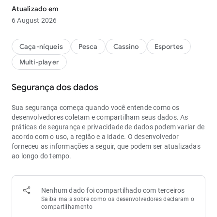
Atualizado em
6 August 2026
Caça-níqueis
Pesca
Cassino
Esportes
Multi-player
Segurança dos dados
Sua segurança começa quando você entende como os
desenvolvedores coletam e compartilham seus dados. As
práticas de segurança e privacidade de dados podem variar de
acordo com o uso, a região e a idade. O desenvolvedor
forneceu as informações a seguir, que podem ser atualizadas
ao longo do tempo.
Nenhum dado foi compartilhado com terceiros
Saiba mais sobre como os desenvolvedores declaram o
compartilhamento