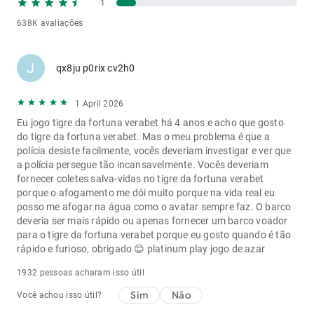
1
638K avaliações
J
qx8ju p0rix cv2h0
1 April 2026
Eu jogo tigre da fortuna verabet há 4 anos e acho que gosto
do tigre da fortuna verabet. Mas o meu problema é que a
polícia desiste facilmente, vocês deveriam investigar e ver que
a polícia persegue tão incansavelmente. Vocês deveriam
fornecer coletes salva-vidas no tigre da fortuna verabet
porque o afogamento me dói muito porque na vida real eu
posso me afogar na água como o avatar sempre faz. O barco
deveria ser mais rápido ou apenas fornecer um barco voador
para o tigre da fortuna verabet porque eu gosto quando é tão
rápido e furioso, obrigado 😊
platinum play jogo de azar
1932 pessoas acharam isso útil
Sim
Não
Você achou isso útil?