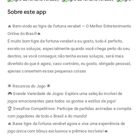
Sobre este app
🔥 Bem-vindo ao tigre da fortuna verabet — O Melhor Entretenimento
Online do Brasil!🔥
É muito bom tigre da fortuna verabet e eu gosto, tudo é perfeito,
exceto os soluços, especialmente quando você chega perto do seu
destino, se você conseguir, não tenha esses soluços, será mais
divertido do que é agora, caso contrário, eu gosto, obrigado pessoal,
apenas consertem essas pequenas coisas
🌟 Recursos do Jogo 🌟
🎮 Grande Variedade de Jogos: Explore uma seleção incrível de
jogos emocionantes para todos os gostos e estilos de jogo!
🏆 Desafios Competitivos: Participe de partidas acirradas e compita
com jogadores de todo o Brasil e do mundo!
🔥 Baixe tigre da fortuna verabet agora e viva uma experiência de
jogo única com bônus exclusivos e prêmios incríveis!🔥