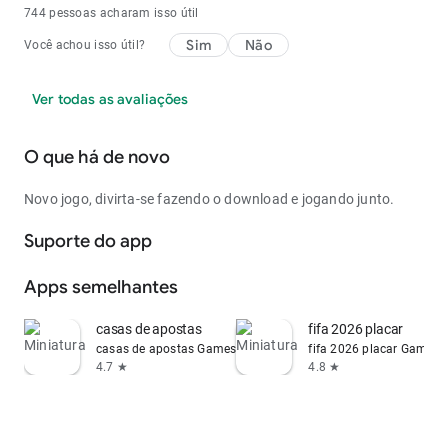
744 pessoas acharam isso útil
Sim
Não
Você achou isso útil?
Ver todas as avaliações
O que há de novo
Novo jogo, divirta-se fazendo o download e jogando junto.
Suporte do app
Apps semelhantes
casas de apostas
fifa 2026 placar
casas de apostas Games
fifa 2026 placar Games
4.7 ★
4.8 ★