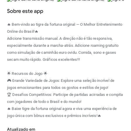
Sobre este app
🔥 Bem-vindo ao tigre da fortuna original — O Melhor Entretenimento
Online do Brasil!🔥
Adicione transmissão manual. A direção não é tão responsiva,
especialmente durante a marcha-atrás. Adicione roaming gratuito
como simulação de caminhão euro ovidu. Comida, sono e gases
secam muito rápido. Gráficos excelentes!!!
🌟 Recursos do Jogo 🌟
🎮 Grande Variedade de Jogos: Explore uma seleção incrível de
jogos emocionantes para todos os gostos e estilos de jogo!
🏆 Desafios Competitivos: Participe de partidas acirradas e compita
com jogadores de todo o Brasil e do mundo!
🔥 Baixe tigre da fortuna original agora e viva uma experiência de
jogo única com bônus exclusivos e prêmios incríveis!🔥
Atualizado em