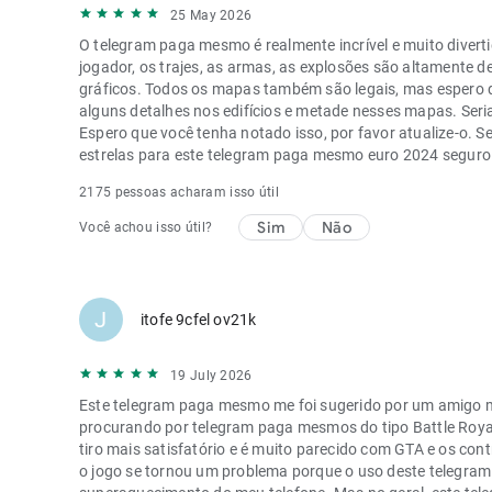
25 May 2026
O telegram paga mesmo é realmente incrível e muito diverti
jogador, os trajes, as armas, as explosões são altamente d
gráficos. Todos os mapas também são legais, mas espero 
alguns detalhes nos edifícios e metade nesses mapas. Seri
Espero que você tenha notado isso, por favor atualize-o. S
estrelas para este telegram paga mesmo
euro 2024 segur
2175 pessoas acharam isso útil
Sim
Não
Você achou isso útil?
J
itofe 9cfel ov21k
19 July 2026
Este telegram paga mesmo me foi sugerido por um amigo 
procurando por telegram paga mesmos do tipo Battle Royal 
tiro mais satisfatório e é muito parecido com GTA e os con
o jogo se tornou um problema porque o uso deste telegra