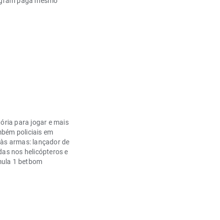
elegram paga mesmo
ória para jogar e mais
bém policiais em
 às armas: lançador de
das nos helicópteros e
mula 1 betbom