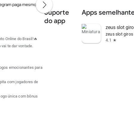
Suporte
Apps semelhant
do app
zeus slot giro
zeus slot giro
o Online do Brasil!🔥
4.1 ★
vai te dar vontade.
 jogos emocionantes para
mpita com jogadores de
 jogo única com bônus