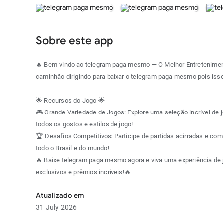
Sobre este app
🔥 Bem-vindo ao telegram paga mesmo — O Melhor Entreteniment
caminhão dirigindo para baixar o telegram paga mesmo pois isso 
🌟 Recursos do Jogo 🌟
🎮 Grande Variedade de Jogos: Explore uma seleção incrível de
todos os gostos e estilos de jogo!
🏆 Desafios Competitivos: Participe de partidas acirradas e co
todo o Brasil e do mundo!
🔥 Baixe telegram paga mesmo agora e viva uma experiência de
exclusivos e prêmios incríveis!🔥
Atualizado em
31 July 2026