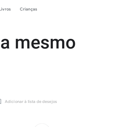
Livros
Crianças
ga mesmo
Adicionar à lista de desejos