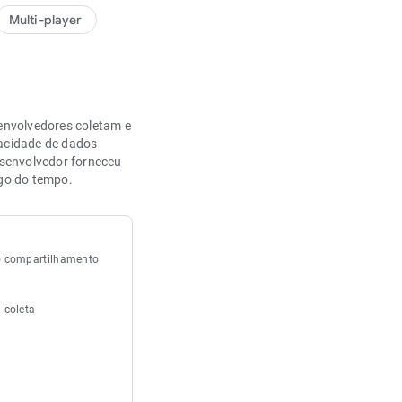
Multi-player
nvolvedores coletam e
vacidade de dados
esenvolvedor forneceu
ngo do tempo.
o compartilhamento
 coleta