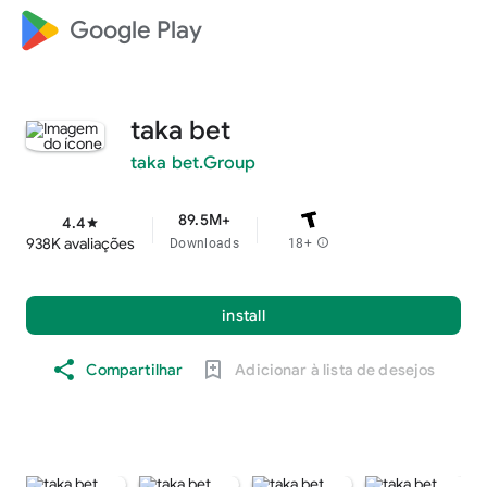
Google Play
taka bet
taka bet.Group
89.5M+
4.4
star
938K avaliações
Downloads
18+
info
install
Compartilhar
Adicionar à lista de desejos