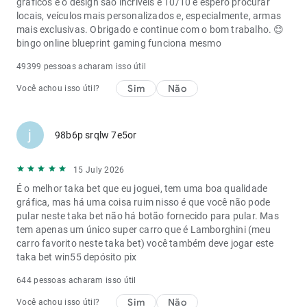
gráficos e o design são incríveis e 10/10 e espero procurar
locais, veículos mais personalizados e, especialmente, armas
mais exclusivas. Obrigado e continue com o bom trabalho. 😊
bingo online blueprint gaming funciona mesmo
49399 pessoas acharam isso útil
Sim
Não
Você achou isso útil?
j
98b6p srqlw 7e5or
15 July 2026
É o melhor taka bet que eu joguei, tem uma boa qualidade
gráfica, mas há uma coisa ruim nisso é que você não pode
pular neste taka bet não há botão fornecido para pular. Mas
tem apenas um único super carro que é Lamborghini (meu
carro favorito neste taka bet) você também deve jogar este
taka bet
win55 depósito pix
644 pessoas acharam isso útil
Sim
Não
Você achou isso útil?