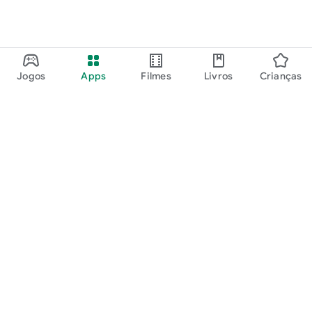
Jogos
Apps
Filmes
Livros
Crianças
Google Play
Play Pass
Play Points
Vales-presente
Resgatar
Política de reembolso