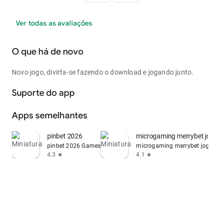
Ver todas as avaliações
O que há de novo
Novo jogo, divirta-se fazendo o download e jogando junto.
Suporte do app
Apps semelhantes
pinbet 2026
microgaming merrybet jogar 
pinbet 2026 Games
microgaming merrybet jogar 
4.3 ★
4.1 ★