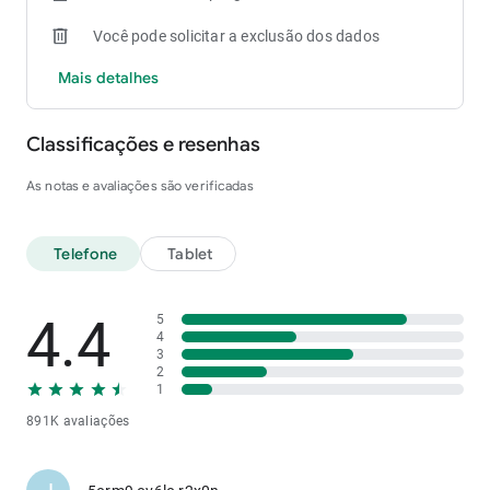
Você pode solicitar a exclusão dos dados
Mais detalhes
Classificações e resenhas
As notas e avaliações são verificadas
Telefone
Tablet
4.4
5
4
3
2
1
891K avaliações