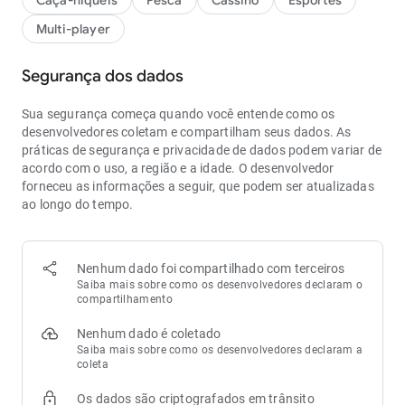
Caça-níqueis
Pesca
Cassino
Esportes
Multi-player
Segurança dos dados
Sua segurança começa quando você entende como os
desenvolvedores coletam e compartilham seus dados. As
práticas de segurança e privacidade de dados podem variar de
acordo com o uso, a região e a idade. O desenvolvedor
forneceu as informações a seguir, que podem ser atualizadas
ao longo do tempo.
Nenhum dado foi compartilhado com terceiros
Saiba mais sobre como os desenvolvedores declaram o
compartilhamento
Nenhum dado é coletado
Saiba mais sobre como os desenvolvedores declaram a
coleta
Os dados são criptografados em trânsito