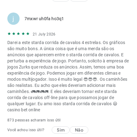
j
7mxwr uh0fa ho3q1
21 July 2026
Darei a este starda corrida de cavalos 4 estrelas. Os gráficos
são muito bons. A única coisa que é uma merda são os
anúncios que aparecem entre o starda corrida de cavalos. E
perturba a experiência de jogo. Portanto, solicito à empresa de
jogos Zurks que reduza os anúncios. Assim, temos uma boa
experiência de jogo. Podemos jogar em diferentes climas e
modos multijogador. Isso é muito legal 😎😎😎. Os caminhões
são realistas. Eu acho que eles deveriam adicionar mais
caminhões. 🚛🚛🚛🚛. E eles deveriam tornar este starda
corrida de cavalos off-line para que possamos jogar de
qualquer lugar. Eu amo isso starda corrida de cavalos 😃
casino bet online
873 pessoas acharam isso útil
Sim
Não
Você achou isso útil?