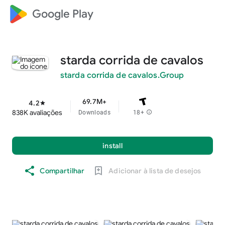
Google Play
starda corrida de cavalos
starda corrida de cavalos.Group
69.7M+
4.2
star
838K avaliações
Downloads
18+
info
install
Compartilhar
Adicionar à lista de desejos