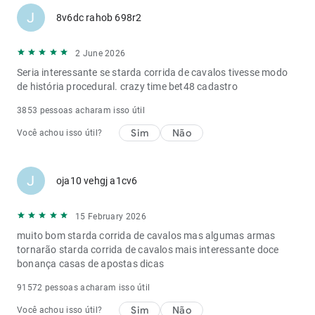
J
8v6dc rahob 698r2
2 June 2026
Seria interessante se starda corrida de cavalos tivesse modo
de história procedural.
crazy time bet48 cadastro
3853 pessoas acharam isso útil
Sim
Não
Você achou isso útil?
J
oja10 vehgj a1cv6
15 February 2026
muito bom starda corrida de cavalos mas algumas armas
tornarão starda corrida de cavalos mais interessante
doce
bonança casas de apostas dicas
91572 pessoas acharam isso útil
Sim
Não
Você achou isso útil?