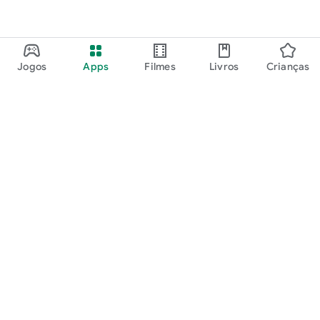
Jogos
Apps
Filmes
Livros
Crianças
Google Play
Play Pass
Play Points
Vales-presente
Resgatar
Política de reembolso