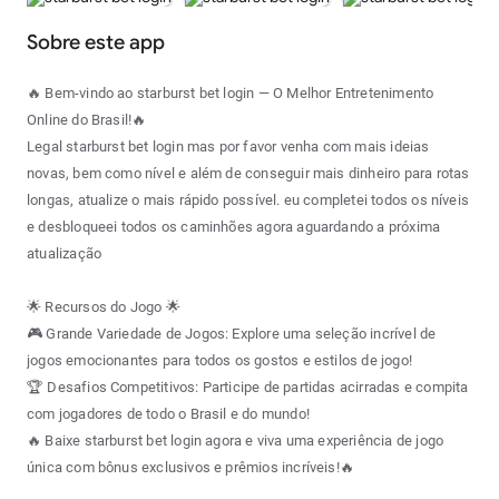
Sobre este app
🔥 Bem-vindo ao starburst bet login — O Melhor Entretenimento
Online do Brasil!🔥
Legal starburst bet login mas por favor venha com mais ideias
novas, bem como nível e além de conseguir mais dinheiro para rotas
longas, atualize o mais rápido possível. eu completei todos os níveis
e desbloqueei todos os caminhões agora aguardando a próxima
atualização
🌟 Recursos do Jogo 🌟
🎮 Grande Variedade de Jogos: Explore uma seleção incrível de
jogos emocionantes para todos os gostos e estilos de jogo!
🏆 Desafios Competitivos: Participe de partidas acirradas e compita
com jogadores de todo o Brasil e do mundo!
🔥 Baixe starburst bet login agora e viva uma experiência de jogo
única com bônus exclusivos e prêmios incríveis!🔥