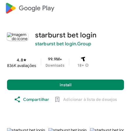
Google Play
starburst bet login
starburst bet login.Group
99.9M+
4.8
star
836K avaliações
Downloads
18+
info
install
Compartilhar
Adicionar à lista de desejos