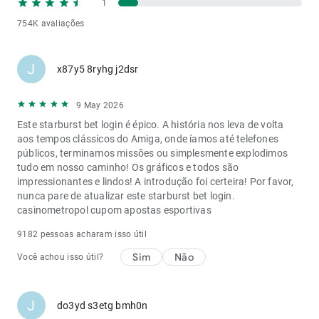
1
754K avaliações
J
x87y5 8ryhg j2dsr
9 May 2026
Este starburst bet login é épico. A história nos leva de volta
aos tempos clássicos do Amiga, onde íamos até telefones
públicos, terminamos missões ou simplesmente explodimos
tudo em nosso caminho! Os gráficos e todos são
impressionantes e lindos! A introdução foi certeira! Por favor,
nunca pare de atualizar este starburst bet login.
casinometropol cupom apostas esportivas
9182 pessoas acharam isso útil
Sim
Não
Você achou isso útil?
J
do3yd s3etg bmh0n