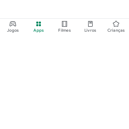
Jogos
Apps
Filmes
Livros
Crianças
Google Play
Play Pass
Play Points
Vales-presente
Resgatar
Política de reembolso