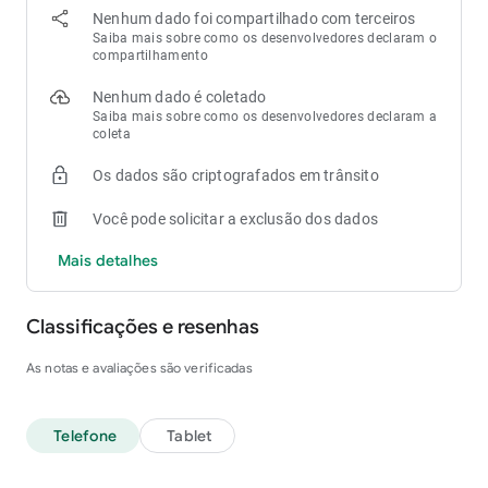
Nenhum dado foi compartilhado com terceiros
Saiba mais sobre como os desenvolvedores declaram o
compartilhamento
Nenhum dado é coletado
Saiba mais sobre como os desenvolvedores declaram a
coleta
Os dados são criptografados em trânsito
Você pode solicitar a exclusão dos dados
Mais detalhes
Classificações e resenhas
As notas e avaliações são verificadas
Telefone
Tablet