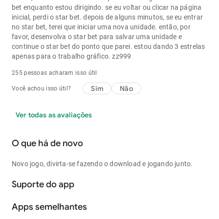
bet enquanto estou dirigindo. se eu voltar ou clicar na página
inicial, perdi o star bet. depois de alguns minutos, se eu entrar
no star bet, terei que iniciar uma nova unidade. então, por
favor, desenvolva o star bet para salvar uma unidade e
continue o star bet do ponto que parei. estou dando 3 estrelas
apenas para o trabalho gráfico.
zz999
255 pessoas acharam isso útil
Sim
Não
Você achou isso útil?
Ver todas as avaliações
O que há de novo
Novo jogo, divirta-se fazendo o download e jogando junto.
Suporte do app
Apps semelhantes