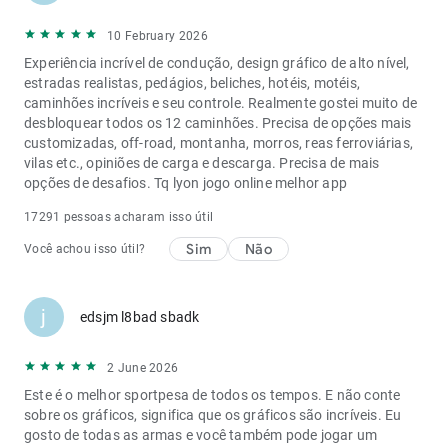
10 February 2026
Experiência incrível de condução, design gráfico de alto nível,
estradas realistas, pedágios, beliches, hotéis, motéis,
caminhões incríveis e seu controle. Realmente gostei muito de
desbloquear todos os 12 caminhões. Precisa de opções mais
customizadas, off-road, montanha, morros, reas ferroviárias,
vilas etc., opiniões de carga e descarga. Precisa de mais
opções de desafios. Tq
lyon jogo online melhor app
17291 pessoas acharam isso útil
Sim
Não
Você achou isso útil?
j
edsjm l8bad sbadk
2 June 2026
Este é o melhor sportpesa de todos os tempos. E não conte
sobre os gráficos, significa que os gráficos são incríveis. Eu
gosto de todas as armas e você também pode jogar um