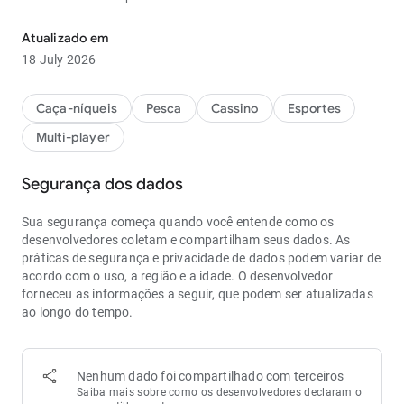
Atualizado em
18 July 2026
Caça-níqueis
Pesca
Cassino
Esportes
Multi-player
Segurança dos dados
Sua segurança começa quando você entende como os
desenvolvedores coletam e compartilham seus dados. As
práticas de segurança e privacidade de dados podem variar de
acordo com o uso, a região e a idade. O desenvolvedor
forneceu as informações a seguir, que podem ser atualizadas
ao longo do tempo.
Nenhum dado foi compartilhado com terceiros
Saiba mais sobre como os desenvolvedores declaram o