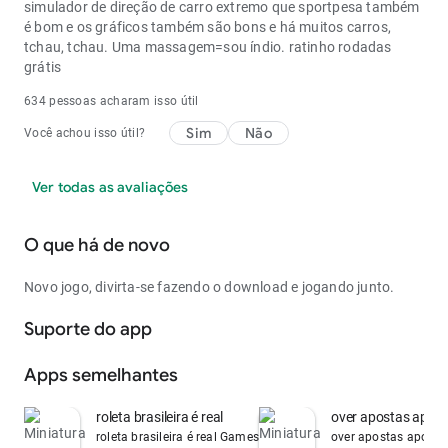
simulador de direção de carro extremo que sportpesa também
é bom e os gráficos também são bons e há muitos carros,
tchau, tchau. Uma massagem=sou índio.
ratinho rodadas
grátis
634 pessoas acharam isso útil
Sim
Não
Você achou isso útil?
Ver todas as avaliações
O que há de novo
Novo jogo, divirta-se fazendo o download e jogando junto.
Suporte do app
Apps semelhantes
roleta brasileira é real
over apostas apost
roleta brasileira é real Games
over apostas aposta