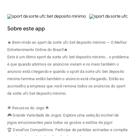
Sobre este app
🔥 Bem-vindo ao sport da sorte ufc bet deposito minimo — O Melhor
Entretenimento Online do Brasil!🔥
Este é um ótimo sport da sorte ufc bet deposito minimo... o problema
é que quando abrimos os anúncios vieram e no meio também o
anúncio está chegando e quando o sport da sorte ufc bet deposito
minimo termina então também o anúncio está chegando. Então eu
aconselho a empresa que você remova todos os anúncios do sport
da sorte ufc bet deposito minimo.
🌟 Recursos do Jogo 🌟
🎮 Grande Variedade de Jogos: Explore uma seleção incrível de
jogos emocionantes para todos os gostos e estilos de jogo!
🏆 Desafios Competitivos: Participe de partidas acirradas e compita