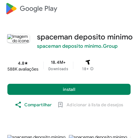
Google Play
spaceman deposito minimo
spaceman deposito minimo.Group
18.4M+
4.8
star
588K avaliações
Downloads
18+
info
install
Compartilhar
Adicionar à lista de desejos