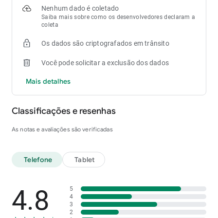
Nenhum dado é coletado
Saiba mais sobre como os desenvolvedores declaram a
coleta
Os dados são criptografados em trânsito
Você pode solicitar a exclusão dos dados
Mais detalhes
Classificações e resenhas
As notas e avaliações são verificadas
Telefone
Tablet
4.8
5
4
3
2