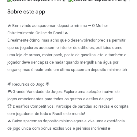
Sobre este app
🔥 Bem-vindo ao spaceman deposito minimo — O Melhor
Entretenimento Online do Brasil!🔥
É realmente ótimo, mas acho que o desenvolvedor precisa permitir
que os jogadores acessem o interior de edifícios, edifícios como
uma loja de armas, motor pack, posto de gasolina, etc. e também o
jogador deve ser capaz de nadar quando mergulha na água por
engano, mas é realmente um ótimo spaceman deposito minimo tbh
🌟 Recursos do Jogo 🌟
🎮 Grande Variedade de Jogos: Explore uma seleção incrível de
jogos emocionantes para todos os gostos e estilos de jogo!
🏆 Desafios Competitivos: Participe de partidas acirradas e compita
com jogadores de todo o Brasil e do mundo!
🔥 Baixe spaceman deposito minimo agora e viva uma experiência
de jogo única com bônus exclusivos e prêmios incríveis!🔥