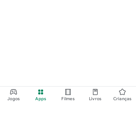
Jogos
Apps
Filmes
Livros
Crianças