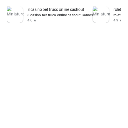
8 casino bet truco online cashout
roleta a
8 casino bet truco online cashout Games
roleta a
4.6 ★
4.9 ★