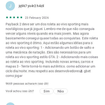
J
jq9k7 yx4r2 h4zil
23 February 2026
Payback 2 deve ser um dos roleta ao vivo sporting mais
nostálgicos que já joguei. Lembro-me de que não conseguia
vencer alguns níveis quando era mais jovem. Mas agora
basicamente consegui quase todas as conquistas. Este roleta
ao vivo sporting é ótimo. Aqui estão algumas idéias para o
roleta ao vivo sporting: 1 - Adicionando um botão de salto e
uma mecânica de natação. Eles são necessários para um
roleta ao vivo sporting estilo GTA. 2 - Adicionando mais coisas
ao roleta ao vivo sporting. Incluindo novas armas, carros e
mapas 3 - Tente torná-lo mais autêntico. como adicionar um
ciclo dia/noite. meu respeito aos desenvolvedores🫂
gbet
como jogar
9669 pessoas acharam isso útil
Sim
Não
Você achou isso útil?