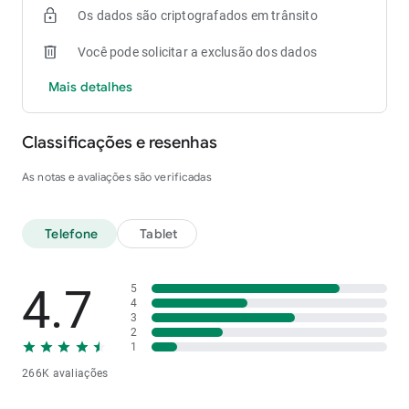
Os dados são criptografados em trânsito
Você pode solicitar a exclusão dos dados
Mais detalhes
Classificações e resenhas
As notas e avaliações são verificadas
Telefone
Tablet
4.7
5
4
3
2
1
266K avaliações