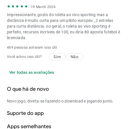
19 March 2026
Impressionante, gosto do roleta ao vivo sporting mas a
distância é muito curta para um piloto europeu _2 estrelas
para curta distância. no geral, o roleta ao vivo sporting é
perfeito, recursos incríveis de 100, eu diria 80
aposta futebol é
licenciada
469 pessoas acharam isso útil
Sim
Não
Você achou isso útil?
Ver todas as avaliações
O que há de novo
Novo jogo, divirta-se fazendo o download e jogando junto.
Suporte do app
Apps semelhantes