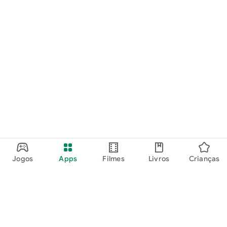
Jogos
Apps
Filmes
Livros
Crianças