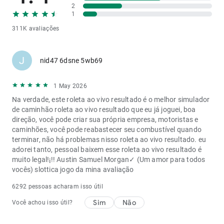
2
1
311K avaliações
J
nid47 6dsne 5wb69
1 May 2026
Na verdade, este roleta ao vivo resultado é o melhor simulador
de caminhão roleta ao vivo resultado que eu já joguei, boa
direção, você pode criar sua própria empresa, motoristas e
caminhões, você pode reabastecer seu combustível quando
terminar, não há problemas nisso roleta ao vivo resultado. eu
adorei tanto, pessoal baixem esse roleta ao vivo resultado é
muito legal!¡!! Austin Samuel Morgan✓ (Um amor para todos
vocês)
slottica jogo da mina avaliação
6292 pessoas acharam isso útil
Sim
Não
Você achou isso útil?