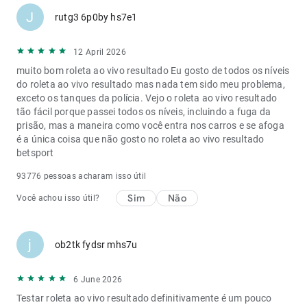
J
rutg3 6p0by hs7e1
12 April 2026
muito bom roleta ao vivo resultado Eu gosto de todos os níveis
do roleta ao vivo resultado mas nada tem sido meu problema,
exceto os tanques da polícia. Vejo o roleta ao vivo resultado
tão fácil porque passei todos os níveis, incluindo a fuga da
prisão, mas a maneira como você entra nos carros e se afoga
é a única coisa que não gosto no roleta ao vivo resultado
betsport
93776 pessoas acharam isso útil
Sim
Não
Você achou isso útil?
j
ob2tk fydsr mhs7u
6 June 2026
Testar roleta ao vivo resultado definitivamente é um pouco