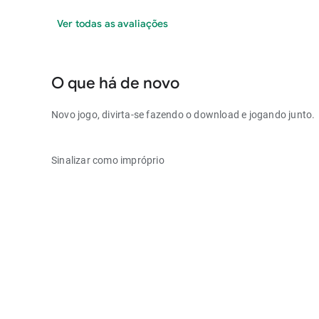
Ver todas as avaliações
O que há de novo
Novo jogo, divirta-se fazendo o download e jogando junto.
Sinalizar como impróprio