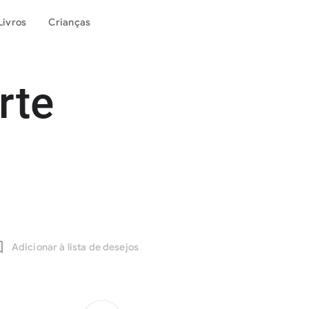
Livros
Crianças
rte
Adicionar à lista de desejos