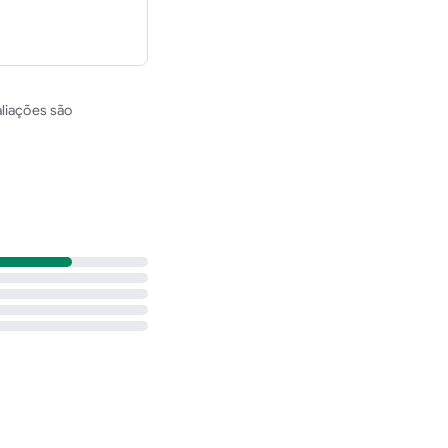
aliações são