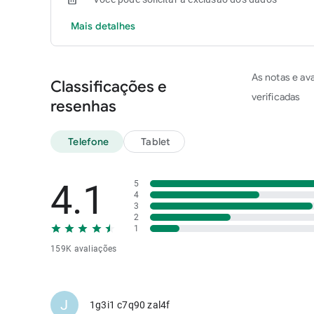
Mais detalhes
As notas e av
Classificações e
verificadas
resenhas
Telefone
Tablet
4.1
5
4
3
2
1
159K avaliações
J
1g3i1 c7q90 zal4f