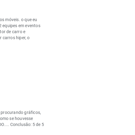
vos móveis. o que eu
 2 equipes em eventos
or de carro e
 carros hiper, o
 procurando gráficos,
 Como se houvesse
O.... Conclusão: 5 de 5