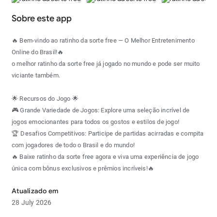
Sobre este app
🔥 Bem-vindo ao ratinho da sorte free — O Melhor Entretenimento
Online do Brasil!🔥
o melhor ratinho da sorte free já jogado no mundo e pode ser muito
viciante também.
🌟 Recursos do Jogo 🌟
🎮 Grande Variedade de Jogos: Explore uma seleção incrível de
jogos emocionantes para todos os gostos e estilos de jogo!
🏆 Desafios Competitivos: Participe de partidas acirradas e compita
com jogadores de todo o Brasil e do mundo!
🔥 Baixe ratinho da sorte free agora e viva uma experiência de jogo
única com bônus exclusivos e prêmios incríveis!🔥
Atualizado em
28 July 2026