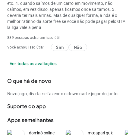
etc. 4. quando saímos de um carro em movimento, não
caímos, em vez disso, apenas ficamos onde saltamos. 5.
deveria ter mais armas. Mas de qualquer forma, ainda é o
melhor ratinho da sorte free se você não pode pagar pelo GTA.
la liga vale a pena
889 pessoas acharam isso útil
Sim
Não
Você achou isso útil?
Ver todas as avaliações
O que há de novo
Novo jogo, divirta-se fazendo o download e jogando junto.
Suporte do app
Apps semelhantes
dominó online
megapari guia