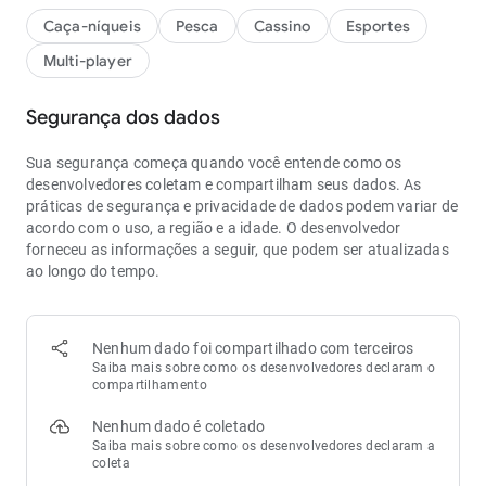
Caça-níqueis
Pesca
Cassino
Esportes
Multi-player
Segurança dos dados
Sua segurança começa quando você entende como os
desenvolvedores coletam e compartilham seus dados. As
práticas de segurança e privacidade de dados podem variar de
acordo com o uso, a região e a idade. O desenvolvedor
forneceu as informações a seguir, que podem ser atualizadas
ao longo do tempo.
Nenhum dado foi compartilhado com terceiros
Saiba mais sobre como os desenvolvedores declaram o
compartilhamento
Nenhum dado é coletado
Saiba mais sobre como os desenvolvedores declaram a
coleta