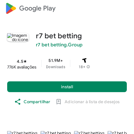
Google Play
r7 bet betting
r7 bet betting.Group
51.9M+
4.5
star
776K avaliações
Downloads
18+
info
install
Compartilhar
Adicionar à lista de desejos