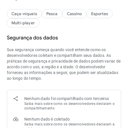
Caça-níqueis
Pesca
Cassino
Esportes
Multi-player
Segurança dos dados
Sua segurança começa quando você entende como os
desenvolvedores coletam e compartilham seus dados. As
práticas de segurança e privacidade de dados podem variar de
acordo com o uso, a região e a idade. O desenvolvedor
forneceu as informações a seguir, que podem ser atualizadas
ao longo do tempo.
Nenhum dado foi compartilhado com terceiros
Saiba mais sobre como os desenvolvedores declaram o
compartilhamento
Nenhum dado é coletado
Saiba mais sobre como os desenvolvedores declaram a