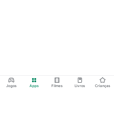
Jogos
Apps
Filmes
Livros
Crianças