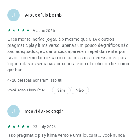
J
94bux 8ful8 b614b
9 June 2026
É realmente incrível jogar. é o mesmo que GTA e outros
pragmatic play ltima verso. apenas um pouco de gráficos não
são adequados, e os anúncios aparecem repetidamente, por
favor, tome cuidado e são muitas missões interessantes para
jogar todas as semanas, uma hora e um dia.
chegou bet como
ganhar
4726 pessoas acharam isso útil
Sim
Não
Você achou isso útil?
J
md87i d876d c3qd4
23 July 2026
Isso pragmatic play ltima verso é uma loucura... você nunca