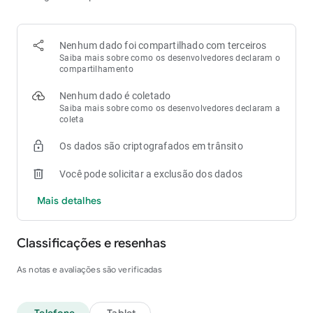
Nenhum dado foi compartilhado com terceiros
Saiba mais sobre como os desenvolvedores declaram o
compartilhamento
Nenhum dado é coletado
Saiba mais sobre como os desenvolvedores declaram a
coleta
Os dados são criptografados em trânsito
Você pode solicitar a exclusão dos dados
Mais detalhes
Classificações e resenhas
As notas e avaliações são verificadas