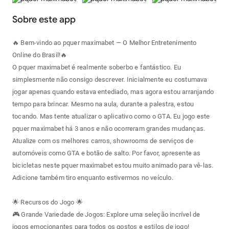
Sobre este app
🔥 Bem-vindo ao pquer maximabet — O Melhor Entretenimento
Online do Brasil!🔥
O pquer maximabet é realmente soberbo e fantástico. Eu
simplesmente não consigo descrever. Inicialmente eu costumava
jogar apenas quando estava entediado, mas agora estou arranjando
tempo para brincar. Mesmo na aula, durante a palestra, estou
tocando. Mas tente atualizar o aplicativo como o GTA. Eu jogo este
pquer maximabet há 3 anos e não ocorreram grandes mudanças.
Atualize com os melhores carros, showrooms de serviços de
automóveis como GTA e botão de salto. Por favor, apresente as
bicicletas neste pquer maximabet estou muito animado para vê-las.
Adicione também tiro enquanto estivermos no veículo.
🌟 Recursos do Jogo 🌟
🎮 Grande Variedade de Jogos: Explore uma seleção incrível de
jogos emocionantes para todos os gostos e estilos de jogo!