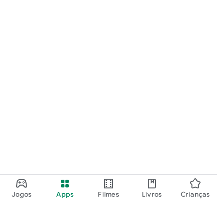
Jogos
Apps
Filmes
Livros
Crianças