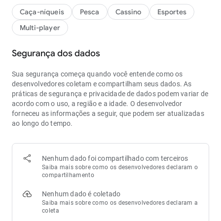
Caça-níqueis
Pesca
Cassino
Esportes
Multi-player
Segurança dos dados
Sua segurança começa quando você entende como os
desenvolvedores coletam e compartilham seus dados. As
práticas de segurança e privacidade de dados podem variar de
acordo com o uso, a região e a idade. O desenvolvedor
forneceu as informações a seguir, que podem ser atualizadas
ao longo do tempo.
Nenhum dado foi compartilhado com terceiros
Saiba mais sobre como os desenvolvedores declaram o
compartilhamento
Nenhum dado é coletado
Saiba mais sobre como os desenvolvedores declaram a
coleta