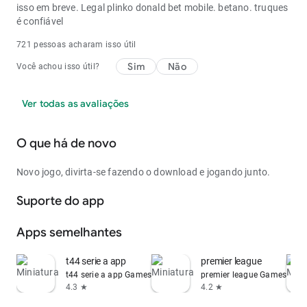
isso em breve. Legal plinko donald bet mobile.
betano. truques
é confiável
721 pessoas acharam isso útil
Sim
Não
Você achou isso útil?
Ver todas as avaliações
O que há de novo
Novo jogo, divirta-se fazendo o download e jogando junto.
Suporte do app
Apps semelhantes
t44 serie a app
premier league
t44 serie a app Games
premier league Games
4.3 ★
4.2 ★