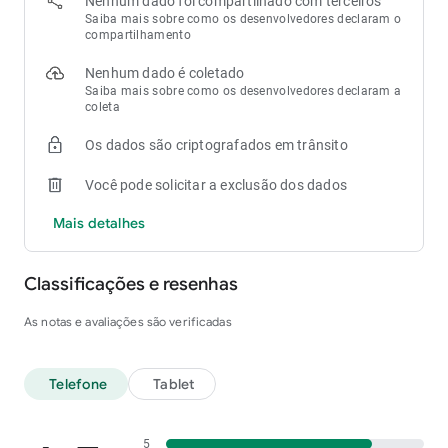
Nenhum dado foi compartilhado com terceiros
Saiba mais sobre como os desenvolvedores declaram o
compartilhamento
Nenhum dado é coletado
Saiba mais sobre como os desenvolvedores declaram a
coleta
Os dados são criptografados em trânsito
Você pode solicitar a exclusão dos dados
Mais detalhes
Classificações e resenhas
As notas e avaliações são verificadas
Telefone
Tablet
5