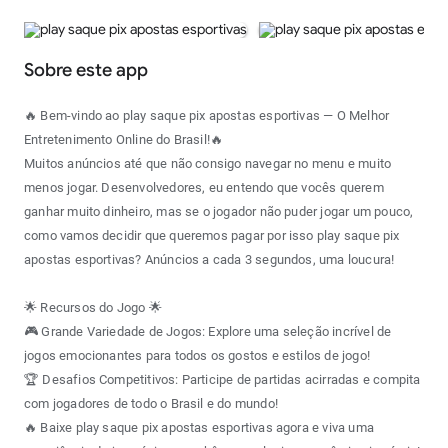
Sobre este app
🔥 Bem-vindo ao play saque pix apostas esportivas — O Melhor
Entretenimento Online do Brasil!🔥
Muitos anúncios até que não consigo navegar no menu e muito
menos jogar. Desenvolvedores, eu entendo que vocês querem
ganhar muito dinheiro, mas se o jogador não puder jogar um pouco,
como vamos decidir que queremos pagar por isso play saque pix
apostas esportivas? Anúncios a cada 3 segundos, uma loucura!
🌟 Recursos do Jogo 🌟
🎮 Grande Variedade de Jogos: Explore uma seleção incrível de
jogos emocionantes para todos os gostos e estilos de jogo!
🏆 Desafios Competitivos: Participe de partidas acirradas e compita
com jogadores de todo o Brasil e do mundo!
🔥 Baixe play saque pix apostas esportivas agora e viva uma