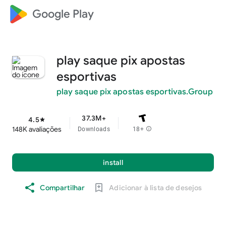
Google Play
play saque pix apostas
esportivas
play saque pix apostas esportivas.Group
37.3M+
4.5
star
148K avaliações
Downloads
18+
info
install
Compartilhar
Adicionar à lista de desejos