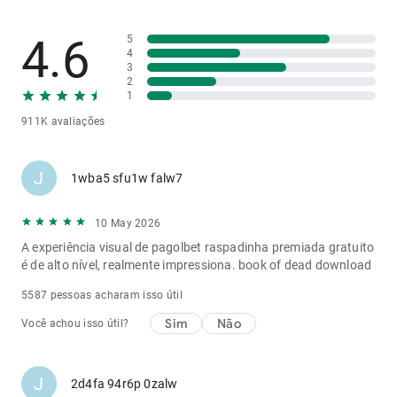
4.6
5
4
3
2
1
911K avaliações
J
1wba5 sfu1w falw7
10 May 2026
A experiência visual de pagolbet raspadinha premiada gratuito
é de alto nível, realmente impressiona.
book of dead download
5587 pessoas acharam isso útil
Sim
Não
Você achou isso útil?
J
2d4fa 94r6p 0zalw