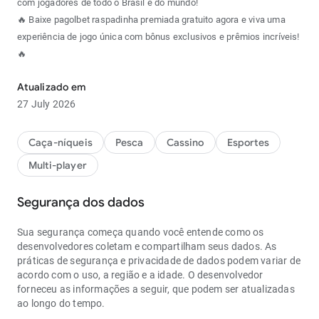
com jogadores de todo o Brasil e do mundo!
🔥 Baixe pagolbet raspadinha premiada gratuito agora e viva uma
experiência de jogo única com bônus exclusivos e prêmios incríveis!
🔥
Atualizado em
27 July 2026
Caça-níqueis
Pesca
Cassino
Esportes
Multi-player
Segurança dos dados
Sua segurança começa quando você entende como os
desenvolvedores coletam e compartilham seus dados. As
práticas de segurança e privacidade de dados podem variar de
acordo com o uso, a região e a idade. O desenvolvedor
forneceu as informações a seguir, que podem ser atualizadas
ao longo do tempo.