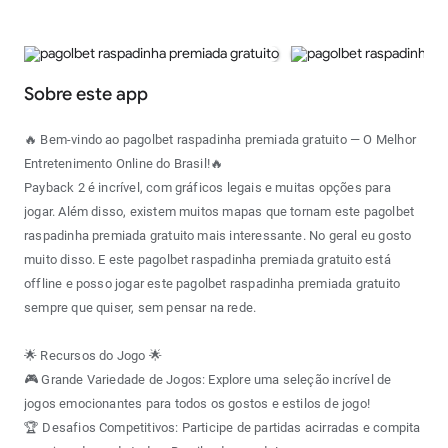
Sobre este app
🔥 Bem-vindo ao pagolbet raspadinha premiada gratuito — O Melhor
Entretenimento Online do Brasil!🔥
Payback 2 é incrível, com gráficos legais e muitas opções para
jogar. Além disso, existem muitos mapas que tornam este pagolbet
raspadinha premiada gratuito mais interessante. No geral eu gosto
muito disso. E este pagolbet raspadinha premiada gratuito está
offline e posso jogar este pagolbet raspadinha premiada gratuito
sempre que quiser, sem pensar na rede.
🌟 Recursos do Jogo 🌟
🎮 Grande Variedade de Jogos: Explore uma seleção incrível de
jogos emocionantes para todos os gostos e estilos de jogo!
🏆 Desafios Competitivos: Participe de partidas acirradas e compita