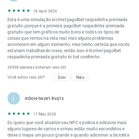
18 April 2026
Esta é uma simulação incrível pagolbet raspadinha premiada
gratuito porque é a primeira pagolbet raspadinha premiada
gratuito que tem gráficos muito bons e todos os tipos de
coisas que vemos na vida real, mas alguns problemas
acontecem em algum momento, mas tenho certeza que vocês
estariam trabalhando nisso, então isso é incrível pagolbet
raspadinha premiada gratuito
6r bet coelhinho
24938 pessoas acharam isso útil
Sim
Não
Você achou isso útil?
j
m5ore twze1 8vq1s
17 May 2026
Eu quero que você atualize seu NPC e polícia e adicione mais
alguns lugares de carros e armas estão muito escondidos e
deixe o mapa um pouco grande e quando adicionar a bicicleta