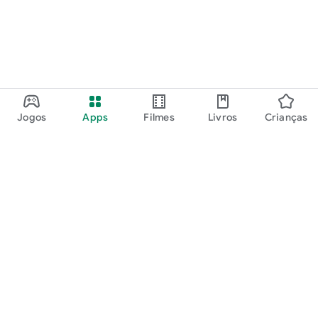
Jogos
Apps
Filmes
Livros
Crianças
Google Play
Play Pass
Play Points
Vales-presente