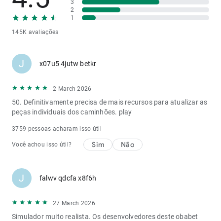
3
2
1
145K avaliações
J
x07u5 4jutw betkr
2 March 2026
50. Definitivamente precisa de mais recursos para atualizar as
peças individuais dos caminhões.
play
3759 pessoas acharam isso útil
Sim
Não
Você achou isso útil?
J
falwv qdcfa x8f6h
27 March 2026
Simulador muito realista. Os desenvolvedores deste obabet