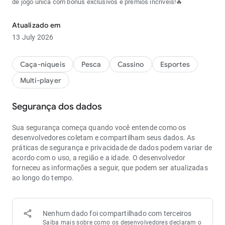
de jogo única com bônus exclusivos e prêmios incríveis!🔥
Atualizado em
13 July 2026
Caça-níqueis
Pesca
Cassino
Esportes
Multi-player
Segurança dos dados
Sua segurança começa quando você entende como os
desenvolvedores coletam e compartilham seus dados. As
práticas de segurança e privacidade de dados podem variar de
acordo com o uso, a região e a idade. O desenvolvedor
forneceu as informações a seguir, que podem ser atualizadas
ao longo do tempo.
Nenhum dado foi compartilhado com terceiros
Saiba mais sobre como os desenvolvedores declaram o