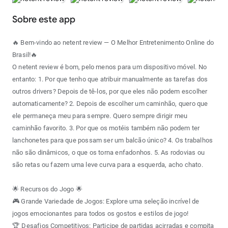
Sobre este app
🔥 Bem-vindo ao netent review — O Melhor Entretenimento Online do
Brasil!🔥
O netent review é bom, pelo menos para um dispositivo móvel. No
entanto: 1. Por que tenho que atribuir manualmente as tarefas dos
outros drivers? Depois de tê-los, por que eles não podem escolher
automaticamente? 2. Depois de escolher um caminhão, quero que
ele permaneça meu para sempre. Quero sempre dirigir meu
caminhão favorito. 3. Por que os motéis também não podem ter
lanchonetes para que possam ser um balcão único? 4. Os trabalhos
não são dinâmicos, o que os torna enfadonhos. 5. As rodovias ou
são retas ou fazem uma leve curva para a esquerda, acho chato.
🌟 Recursos do Jogo 🌟
🎮 Grande Variedade de Jogos: Explore uma seleção incrível de
jogos emocionantes para todos os gostos e estilos de jogo!
🏆 Desafios Competitivos: Participe de partidas acirradas e compita