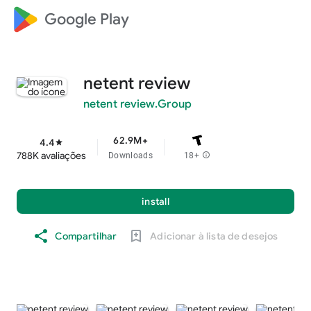
Google Play
netent review
netent review.Group
62.9M+
4.4
star
788K avaliações
Downloads
18+
info
install
Compartilhar
Adicionar à lista de desejos