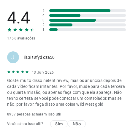
4.4
5
4
3
2
1
175K avaliações
J
ils3i t8fyd cza50
13 July 2026
Gostei muito disso netent review, mas os anúncios depois de
cada vídeo ficam irritantes. Por favor, mude para cada terceira
ou quarta missão, ou apenas faça com que ela apareça. Não
tenho certeza se você pode conectar um controlador, mas se
não, por favor, faça disso uma coisa
wild west gold
8937 pessoas acharam isso útil
Sim
Não
Você achou isso útil?