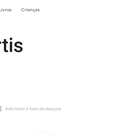
Livros
Crianças
tis
Adicionar à lista de desejos