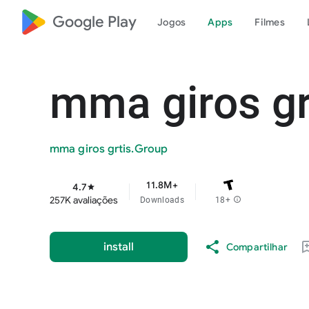
Google Play
Jogos
Apps
Filmes
mma giros gr
mma giros grtis.Group
11.8M+
4.7
star
257K avaliações
Downloads
18+
info
install
Compartilhar