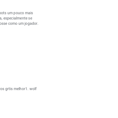
s bots um pouco mais
ta, especialmente se
 fosse como um jogador.
ros grtis melhor1.
wolf