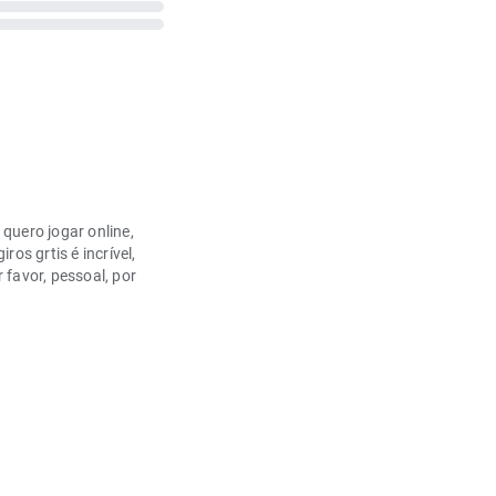
 quero jogar online,
ros grtis é incrível,
 favor, pessoal, por