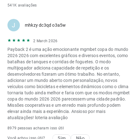
541K avaliações
J
mhkzy dc3qd o3a5w
2 March 2026
Payback 2 é uma ação emocionante mgmbet copa do mundo
2026 2026 com excelentes gráficos e diversos eventos, como
batalhas de tanques e corridas de foguetes. O modo
multijogador adiciona capacidade de repetição e os
desenvolvedores fizeram um ótimo trabalho. No entanto,
adicionar um mundo aberto com personalização, novos
veículos como bicicletas e elementos dinâmicos como o clima
tornaria tudo ainda melhor e faria com que os modos mgmbet
copa do mundo 2026 2026 parecessem uma cidade padrão.
Missões cooperativas e um enredo mais profundo podem
elevar ainda mais a experiência. Ansioso por mais
atualizações!
loteria avaliação
8979 pessoas acharam isso útil
Sim
Não
Você achou isso útil?