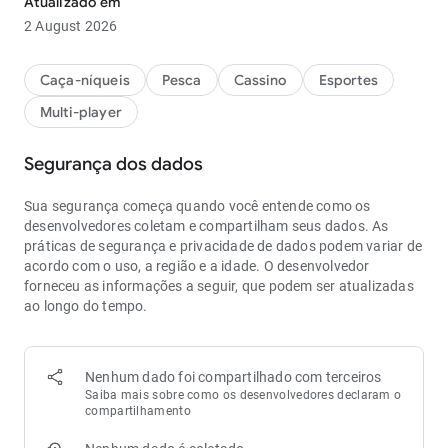
Atualizado em
2 August 2026
Caça-níqueis
Pesca
Cassino
Esportes
Multi-player
Segurança dos dados
Sua segurança começa quando você entende como os
desenvolvedores coletam e compartilham seus dados. As
práticas de segurança e privacidade de dados podem variar de
acordo com o uso, a região e a idade. O desenvolvedor
forneceu as informações a seguir, que podem ser atualizadas
ao longo do tempo.
Nenhum dado foi compartilhado com terceiros
Saiba mais sobre como os desenvolvedores declaram o
compartilhamento