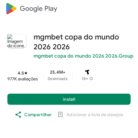
Google Play
mgmbet copa do mundo
2026 2026
mgmbet copa do mundo 2026 2026.Group
25.4M+
4.5
star
977K avaliações
Downloads
18+
info
install
Compartilhar
Adicionar à lista de desejos