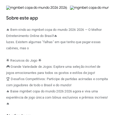
Sobre este app
🔥 Bem-vindo ao mgmbet copa do mundo 2026 2026 — O Melhor
Entretenimento Online do Brasil!🔥
luzes. Existem algumas "falhas" em que tenho que pagar essas
cabines, mas o
🌟 Recursos do Jogo 🌟
🎮 Grande Variedade de Jogos: Explore uma seleção incrível de
jogos emocionantes para todos os gostos e estilos de jogo!
🏆 Desafios Competitivos: Participe de partidas acirradas e compita
com jogadores de todo o Brasil e do mundo!
🔥 Baixe mgmbet copa do mundo 2026 2026 agora e viva uma
experiência de jogo única com bônus exclusivos e prêmios incríveis!
🔥