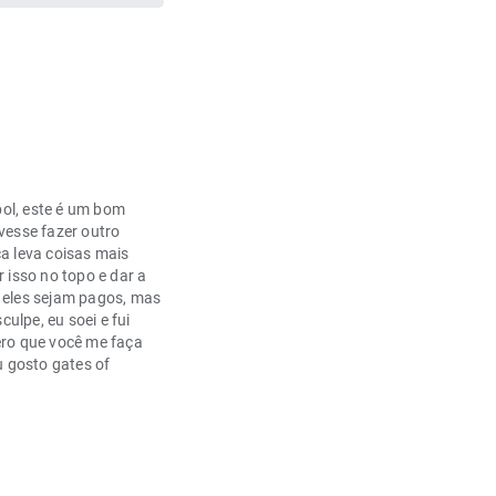
bol, este é um bom
vesse fazer outro
a leva coisas mais
r isso no topo e dar a
e eles sejam pagos, mas
ulpe, eu soei e fui
ro que você me faça
u gosto
gates of