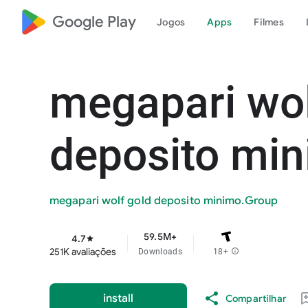
Google Play
Jogos
Apps
Filmes
megapari wol
deposito mi
megapari wolf gold deposito minimo.Group
59.5M+
4.7
star
251K avaliações
Downloads
18+
info
install
Compartilhar